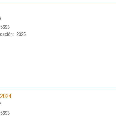
8
-5693
icación:
2025
 2024
7
-5693