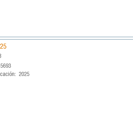
025
8
-5693
icación:
2025