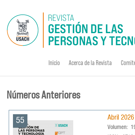
Pasar al contenido principal
Inicio
Acerca de la Revista
Comité
Números Anteriores
Se encuentra usted aquí
Abril 2026
55
Volumen:
1