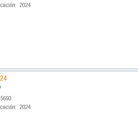
icación:
2024
024
7
-5693
icación:
2024