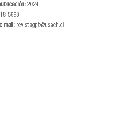
publicación:
2024
18-5693
o mail:
revistagpt@usach.cl