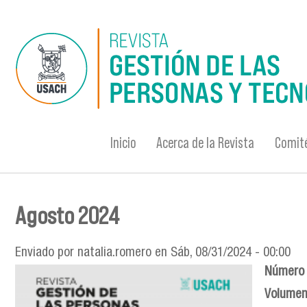
Pasar al contenido principal
Inicio
Acerca de la Revista
Comité
Agosto 2024
Se encuentra usted aquí
Enviado por
natalia.romero
en Sáb, 08/31/2024 - 00:00
Número 
Volume