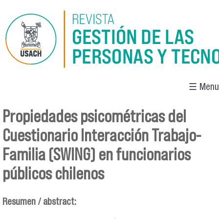
Pasar al contenido principal
☰ Menu
Propiedades psicométricas del
Se encuentra usted aquí
Cuestionario Interacción Trabajo-
Familia (SWING) en funcionarios
públicos chilenos
Resumen / abstract: