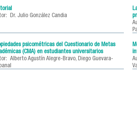
torial
L
tor:
Dr. Julio González Candia
pr
Au
P
opiedades psicométricas del Cuestionario de Metas
Mo
adémicas (CMA) en estudiantes universitarios
in
tor:
Alberto Agustín Alegre-Bravo, Diego Guevara-
Au
banal
V