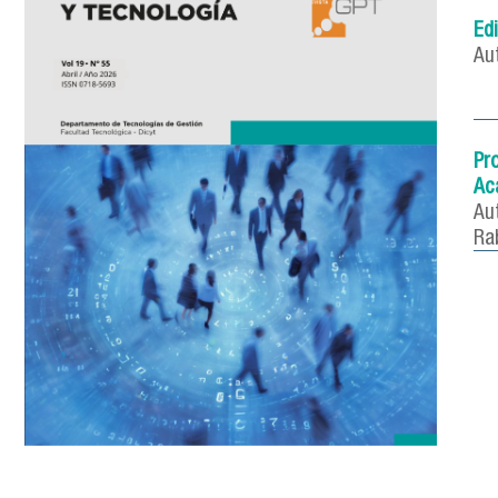
Edi
Au
Pr
Ac
Au
Ra