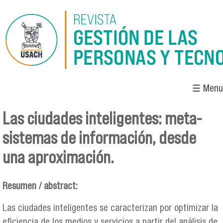
Pasar al contenido principal
☰ Menu
Las ciudades inteligentes: meta-
Se encuentra usted aquí
sistemas de información, desde
una aproximación.
Resumen / abstract:
Las ciudades inteligentes se caracterizan por optimizar la
eficiencia de los medios y servicios a partir del análisis de